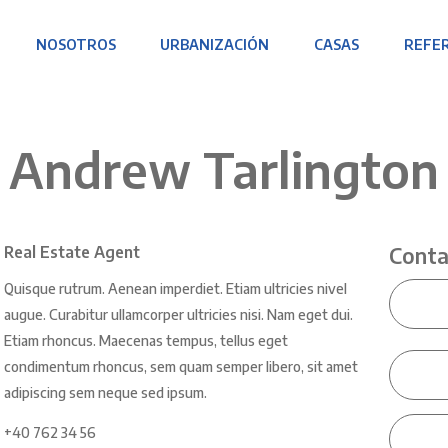
Home
Nosotros
NOSOTROS
URBANIZACIÓN
CASAS
REFE
Urbanización
Casas
Referidos
Andrew Tarlington
Novedades
Real Estate Agent
Conta
Quisque rutrum. Aenean imperdiet. Etiam ultricies nivel
augue. Curabitur ullamcorper ultricies nisi. Nam eget dui.
Etiam rhoncus. Maecenas tempus, tellus eget
condimentum rhoncus, sem quam semper libero, sit amet
adipiscing sem neque sed ipsum.
+40 762 34 56